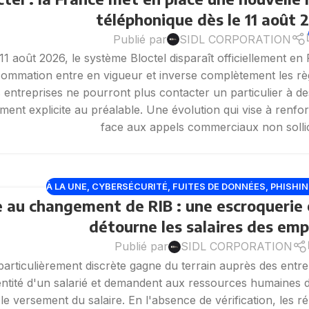
téléphonique dès le 11 août 
Publié par
SIDL CORPORATION
1 août 2026, le système Bloctel disparaît officiellement 
sommation entre en vigueur et inverse complètement les r
 entreprises ne pourront plus contacter un particulier à d
ent explicite au préalable. Une évolution qui vise à renf
face aux appels commerciaux non sollic
À LA UNE
,
CYBERSÉCURITÉ
,
FUITES DE DONNÉES
,
PHISHI
 au changement de RIB : une escroquerie 
détourne les salaires des em
Publié par
SIDL CORPORATION
articulièrement discrète gagne du terrain auprès des entre
entité d'un salarié et demandent aux ressources humaines 
r le versement du salaire. En l'absence de vérification, les