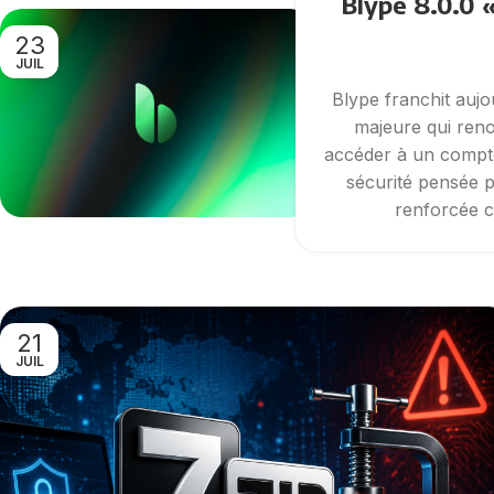
Blype 8.0.0 
23
JUIL
Blype franchit aujo
majeure qui renou
accéder à un compte.
sécurité pensée po
renforcée c
21
JUIL