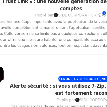
« Trust Link » : une nouvelle génération de
comptes
0
Publié par
SIDL CORPORATION
urd'hui une étape importante avec la publication de la ver
velle complètement la manière dont l'application identifie e
 Cette version ne se limite pas à quelques corrections : ell
ur offrir une meilleure fiabilité, une compatibilité accrue 
ontre les usages non autorisés, tout en respectant davantage
À LA UNE
,
CYBERSÉCURITÉ
,
VU
Alerte sécurité : si vous utilisez 7-Zi
est fortement rec
Publié par
SIDL CORPOR
Des vulnérabilités de sécurité récemment corrigées 