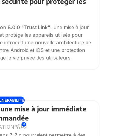
 sécurité pour protéger les
sion
8.0.0 "Trust Link"
, une mise à jour
t protège les appareils utilisés pour
e introduit une nouvelle architecture de
entre Android et iOS et une protection
 la vie privée des utilisateurs.
LNÉRABILITÉ
p, une mise à jour immédiate
ommandée
0
ATION
dans 7-Zip pourraient permettre à des