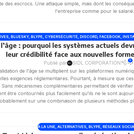
te des escrocs. Une attaque simple, mais dont les conséqu
l'entreprise comme pour le salarié
IVES
,
BLUESKY
,
BLYPE
,
CYBERSÉCURITÉ
,
DISCORD
,
FACEBOOK
,
INST
 l’âge : pourquoi les systèmes actuels dev
SOCIAUX
,
TIKTOK
,
TWITCH
,
X TWITTER
leur crédibilité face aux nouvelles form
0
Publié par
SIDL CORPORATION
validation de l'âge se multiplient sur les plateformes numéri
les exigences réglementaires. Pourtant, à mesure que ces 
. Sans mécanismes complémentaires permettant de vérifier l'i
t être contournés plus facilement qu'ils ne le sont aujourd'
obablement sur une combinaison de plusieurs méthodes pl
À LA UNE
,
ALTERNATIVES
,
BLYPE
,
RÉSEAUX SOCI