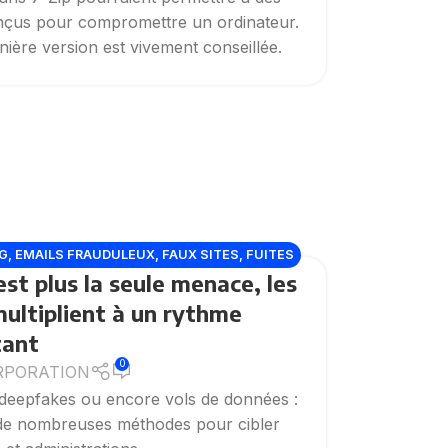
conçus pour compromettre un ordinateur.
ernière version est vivement conseillée.
G
,
EMAILS FRAUDULEUX
,
FAUX SITES
,
FUITES
est plus la seule menace, les
S
,
PHISHING
,
VULNÉRABILITÉ
ultiplient à un rythme
tant
0
RPORATION
 deepfakes ou encore vols de données :
i de nombreuses méthodes pour cibler