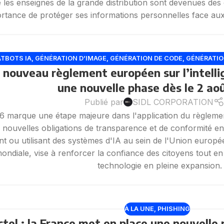
 les enseignes de la grande distribution sont devenues des c
ortance de protéger ses informations personnelles face aux 
TBOTS IA
,
GÉNÉRATION D’IMAGE
,
GÉNÉRATION DE CODE
,
GÉNÉRATIO
le nouveau règlement européen sur l’intelli
INTELLIGENCE ARTIFICIELLE
,
OPENAI
,
RÉGULATIO
une nouvelle phase dès le 2 ao
Publié par
SIDL CORPORATION
6 marque une étape majeure dans l'application du règlement e
e nouvelles obligations de transparence et de conformité en
t ou utilisant des systèmes d'IA au sein de l'Union europée
mondiale, vise à renforcer la confiance des citoyens tout 
technologie en pleine expansion.
À LA UNE
,
PHISHING
ctel : la France met en place une nouvell