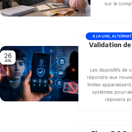
sur le comp
À LA UNE
,
ALTERNAT
Validation de
26
JUIL
Les dispositifs de 
répondre aux nouvel
limites apparaissent
systèmes pourraien
reposera pr