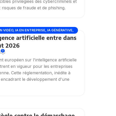
ibles privilégiées des cybercriminels et
risques de fraude et de phishing.
N VIDÉO
,
IA EN ENTREPRISE
,
IA GÉNÉRATIVE
,
gence artificielle entre dans
N DE L’IA
ût 2026
0
uropéen sur l'intelligence artificielle
trent en vigueur pour les entreprises
nne. Cette réglementation, inédite à
en encadrant le développement d'une
e règle contre le démarchage