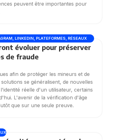
ences peuvent être importantes pour
.
AGRAM
,
LINKEDIN
,
PLATEFORMES
,
RÉSEAUX
ront évoluer pour préserver
es de fraude
ques afin de protéger les mineurs et de
solutions se généralisent, de nouvelles
dentité réelle d'un utilisateur, certains
hui. L'avenir de la vérification d'âge
utôt que sur une seule preuve.
AUX