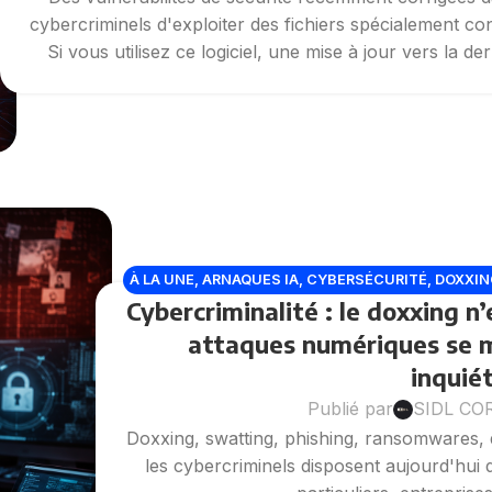
cybercriminels d'exploiter des fichiers spécialement 
Si vous utilisez ce logiciel, une mise à jour vers la d
À LA UNE
,
ARNAQUES IA
,
CYBERSÉCURITÉ
,
DOXXIN
Cybercriminalité : le doxxing n’
DE DONNÉES
,
MALWARE
,
MENACE
attaques numériques se m
inquié
Publié par
SIDL CO
Doxxing, swatting, phishing, ransomwares,
les cybercriminels disposent aujourd'hu