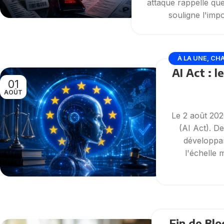
attaque rappelle que
souligne l'imp
À LA UNE
,
CHA
AI Act : 
01
AOÛT
Le 2 août 202
(AI Act). D
développan
l'échelle 
Fin de Blo