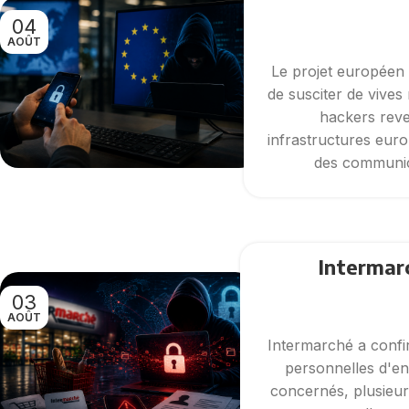
04
AOÛT
Le projet européen 
de susciter de vives
hackers rev
infrastructures euro
des communica
Intermarc
03
AOÛT
Intermarché a confi
personnelles d'env
concernés, plusieur