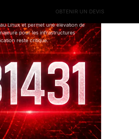
urs à une prise de contrôle
OBTENIR UN DEVIS
au Linux et permet une élévation de
majeure pour les infrastructures
ation reste critique.