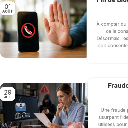
01
AOÛT
À compter du 1
de la con
Désormais, les
son consentem
Fraude
29
JUIL
Une fraude p
usurpent l'id
utilisées pou