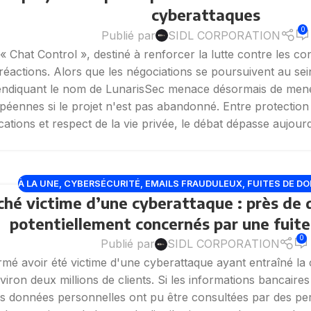
cyberattaques
0
Publié par
SIDL CORPORATION
« Chat Control », destiné à renforcer la lutte contre les c
 réactions. Alors que les négociations se poursuivent au s
endiquant le nom de LunarisSec menace désormais de mene
péennes si le projet n'est pas abandonné. Entre protection
tions et respect de la vie privée, le débat dépasse aujourd'
À LA UNE
,
CYBERSÉCURITÉ
,
EMAILS FRAUDULEUX
,
FUITES DE D
hé victime d’une cyberattaque : près de d
potentiellement concernés par une fuit
0
Publié par
SIDL CORPORATION
rmé avoir été victime d'une cyberattaque ayant entraîné la
iron deux millions de clients. Si les informations bancaire
s données personnelles ont pu être consultées par des pe