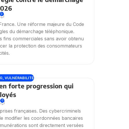
2026
0
en France. Une réforme majeure du Code
ègles du démarchage téléphonique.
es fins commerciales sans avoir obtenu
orcer la protection des consommateurs
ités.
NG
,
VULNÉRABILITÉ
en forte progression qui
ployés
0
prises françaises. Des cybercriminels
de modifier les coordonnées bancaires
 rémunérations sont directement versées