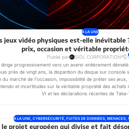
À LA UNE
s jeux vidéo physiques est-elle inévitable
prix, occasion et véritable propriét
Publié par
SIDL CORPORATION
 dirige progressivement vers un avenir entièrement dématéri
puis près de vingt ans, la disparition du disque sur consol
fin du marché de l'occasion, impossibilité de prêter ses je
ntendo et incertitudes sur la véritable propriété des acha
VI et les déclarations récentes de Take
À LA UNE
,
CYBERSÉCURITÉ
,
FUITES DE DONNÉES
,
MENACES
,
 le projet européen qui divise et fait dés