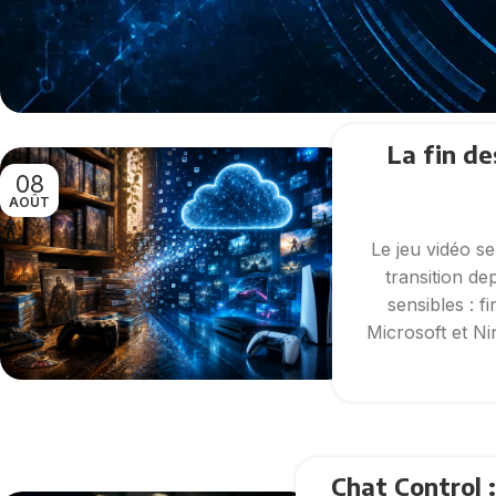
La fin de
08
AOÛT
Le jeu vidéo se
transition de
sensibles : 
Microsoft et Ni
Chat Control :