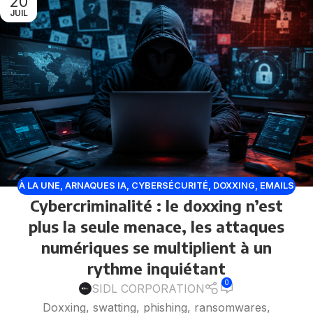
20
JUIL
À LA UNE
,
ARNAQUES IA
,
CYBERSÉCURITÉ
,
DOXXING
,
EMAILS
Cybercriminalité : le doxxing n’est
FRAUDULEUX
,
FAUX SITES
,
FUITES DE DONNÉES
,
MALWARE
,
MENACES
,
PHISHING
,
VULNÉRABILITÉ
plus la seule menace, les attaques
numériques se multiplient à un
rythme inquiétant
0
SIDL CORPORATION
Doxxing, swatting, phishing, ransomwares,