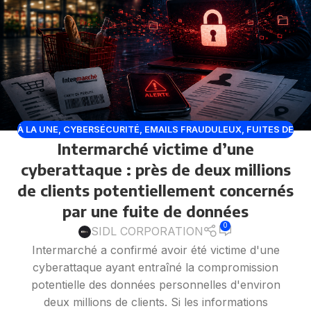
À LA UNE
,
CYBERSÉCURITÉ
,
EMAILS FRAUDULEUX
,
FUITES DE
Intermarché victime d’une
DONNÉES
,
PHISHING
cyberattaque : près de deux millions
de clients potentiellement concernés
par une fuite de données
0
SIDL CORPORATION
Intermarché a confirmé avoir été victime d'une
cyberattaque ayant entraîné la compromission
potentielle des données personnelles d'environ
deux millions de clients. Si les informations