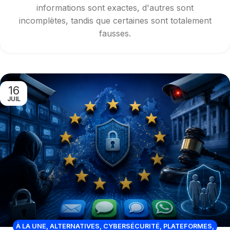
informations sont exactes, d'autres sont
incomplètes, tandis que certaines sont totalement
fausses.
16
JUIL
À LA UNE
,
ALTERNATIVES
,
CYBERSÉCURITÉ
,
PLATEFORMES
,