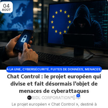
04
AOÛT
À LA UNE
,
CYBERSÉCURITÉ
,
FUITES DE DONNÉES
,
MENACES
,
Chat Control : le projet européen qui
VULNÉRABILITÉ
divise et fait désormais l’objet de
menaces de cyberattaques
0
SIDL CORPORATION
Le projet européen « Chat Control », destiné à