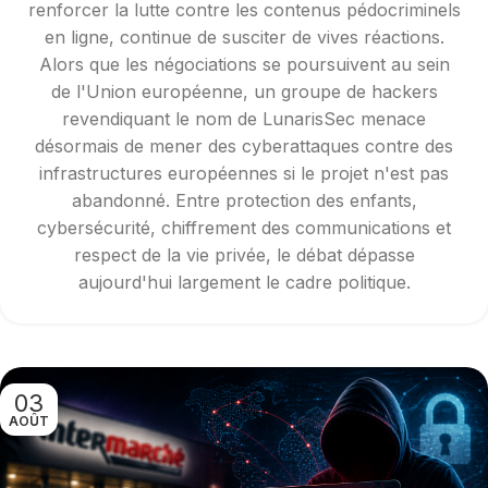
renforcer la lutte contre les contenus pédocriminels
en ligne, continue de susciter de vives réactions.
Alors que les négociations se poursuivent au sein
de l'Union européenne, un groupe de hackers
revendiquant le nom de LunarisSec menace
désormais de mener des cyberattaques contre des
infrastructures européennes si le projet n'est pas
abandonné. Entre protection des enfants,
cybersécurité, chiffrement des communications et
respect de la vie privée, le débat dépasse
aujourd'hui largement le cadre politique.
03
AOÛT