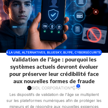
À LA UNE
,
ALTERNATIVES
,
BLUESKY
,
BLYPE
,
CYBERSÉCURITÉ
,
Validation de l’âge : pourquoi les
DISCORD
,
FACEBOOK
,
INSTAGRAM
,
LINKEDIN
,
PLATEFORMES
,
RÉSEAUX SOCIAUX
,
TIKTOK
,
TWITCH
,
X TWITTER
systèmes actuels devront évoluer
pour préserver leur crédibilité face
aux nouvelles formes de fraude
0
SIDL CORPORATION
Les dispositifs de validation de l'âge se multiplient
sur les plateformes numériques afin de protéger les
mineurs et de répondre aux nouvelles exigences