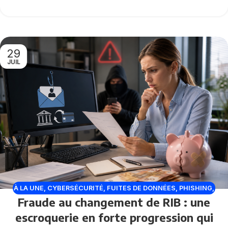
29
JUIL
À LA UNE
,
CYBERSÉCURITÉ
,
FUITES DE DONNÉES
,
PHISHING
,
Fraude au changement de RIB : une
VULNÉRABILITÉ
escroquerie en forte progression qui