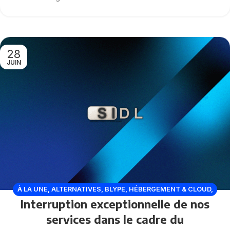
28
JUIN
À LA UNE
,
ALTERNATIVES
,
BLYPE
,
HÉBERGEMENT & CLOUD
,
Interruption exceptionnelle de nos
HÉBERGEURS WEB
,
HOST BY SIDL CORPORATION
,
RÉSEAUX
SOCIAUX
services dans le cadre du