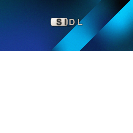
À LA UNE
Préparation du déménagement de
nos infrastructures et impact sur nos
services
0
SIDL CORPORATION
Dans le cadre du déménagement de nos
infrastructures, certaines perturbations temporaires
pourront intervenir entre le 30 juin et le 6 juillet
2026. Une remise en ligne progressive de plusieurs