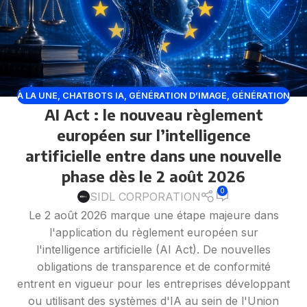
À LA UNE
,
CHATBOTS IA
,
GÉNÉRATION D’IMAGE
,
GÉNÉRATION
AI Act : le nouveau règlement
DE CODE
,
GÉNÉRATION VIDÉO
,
IA EN ENTREPRISE
,
IA
GÉNÉRATIVE
,
INTELLIGENCE ARTIFICIELLE
,
OPENAI
,
européen sur l’intelligence
RÉGULATION DE L’IA
artificielle entre dans une nouvelle
phase dès le 2 août 2026
0
SIDL CORPORATION
Le 2 août 2026 marque une étape majeure dans
l'application du règlement européen sur
l'intelligence artificielle (AI Act). De nouvelles
obligations de transparence et de conformité
entrent en vigueur pour les entreprises développant
ou utilisant des systèmes d'IA au sein de l'Union