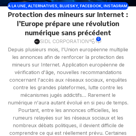
À LA UNE
,
ALTERNATIVES
,
BLUESKY
,
FACEBOOK
,
INSTAGRAM
,
Protection des mineurs sur Internet :
PLATEFORMES
,
RÉSEAUX SOCIAUX
,
SIGNAL
,
TELEGRAM
,
TIKTOK
,
X TWITTER
l’Europe prépare une révolution
numérique sans précédent
0
SIDL CORPORATION
Depuis plusieurs mois, l'Union européenne multiplie
les annonces afin de renforcer la protection des
mineurs sur Internet. Application européenne de
vérification d'âge, nouvelles recommandations
concernant l'accès aux réseaux sociaux, enquêtes
contre les grandes plateformes, lutte contre les
mécanismes jugés addictifs… Rarement le
numérique n'aura autant évolué en si peu de temps.
Pourtant, entre les annonces officielles, les
rumeurs relayées sur les réseaux sociaux et les
nombreux débats politiques, il devient difficile de
comprendre ce qui est réellement prévu. Certaines