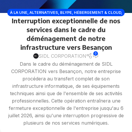
À LA UNE
,
ALTERNATIVES
,
BLYPE
,
HÉBERGEMENT & CLOUD
,
Interruption exceptionnelle de nos
HÉBERGEURS WEB
,
HOST BY SIDL CORPORATION
,
RÉSEAUX
SOCIAUX
services dans le cadre du
déménagement de notre
infrastructure vers Besançon
0
SIDL CORPORATION
Dans le cadre du déménagement de SIDL
CORPORATION vers Besançon, notre entreprise
procédera au transfert complet de son
infrastructure informatique, de ses équipements
techniques ainsi que de l'ensemble de ses activités
professionnelles. Cette opération entraînera une
fermeture exceptionnelle de l'entreprise jusqu'au 6
juillet 2026, ainsi qu'une interruption progressive de
plusieurs de nos services numériques.