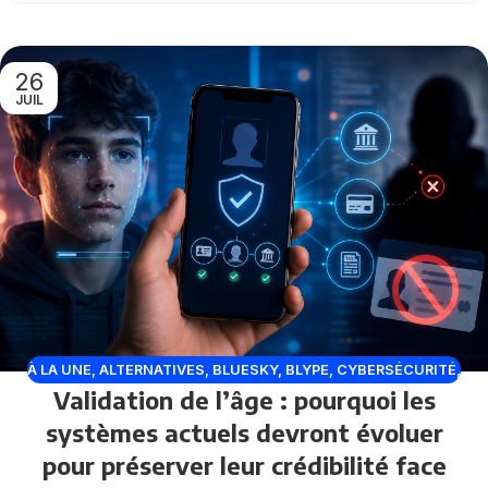
26
JUIL
À LA UNE
,
ALTERNATIVES
,
BLUESKY
,
BLYPE
,
CYBERSÉCURITÉ
,
Validation de l’âge : pourquoi les
DISCORD
,
FACEBOOK
,
INSTAGRAM
,
LINKEDIN
,
PLATEFORMES
,
RÉSEAUX SOCIAUX
,
TIKTOK
,
TWITCH
,
X TWITTER
systèmes actuels devront évoluer
pour préserver leur crédibilité face