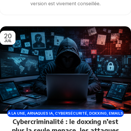
version est vivement conseillée.
20
JUIL
À LA UNE
,
ARNAQUES IA
,
CYBERSÉCURITÉ
,
DOXXING
,
EMAILS
Cybercriminalité : le doxxing n’est
FRAUDULEUX
,
FAUX SITES
,
FUITES DE DONNÉES
,
MALWARE
,
MENACES
,
PHISHING
,
VULNÉRABILITÉ
plus la seule menace, les attaques