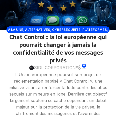
À LA UNE
,
ALTERNATIVES
,
CYBERSÉCURITÉ
,
PLATEFORMES
,
Chat Control : la loi européenne qui
RÉSEAUX SOCIAUX
pourrait changer à jamais la
confidentialité de vos messages
privés
0
SIDL CORPORATION
L'Union européenne poursuit son projet de
réglementation baptisé « Chat Control », une
initiative visant à renforcer la lutte contre les abus
sexuels sur mineurs en ligne. Derrière cet objectif
largement soutenu se cache cependant un débat
majeur sur la protection de la vie privée, le
chiffrement des messageries et l'avenir des