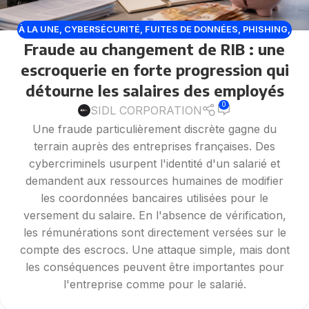
À LA UNE
,
CYBERSÉCURITÉ
,
FUITES DE DONNÉES
,
PHISHING
,
Fraude au changement de RIB : une
VULNÉRABILITÉ
escroquerie en forte progression qui
détourne les salaires des employés
0
SIDL CORPORATION
Une fraude particulièrement discrète gagne du
terrain auprès des entreprises françaises. Des
cybercriminels usurpent l'identité d'un salarié et
demandent aux ressources humaines de modifier
les coordonnées bancaires utilisées pour le
versement du salaire. En l'absence de vérification,
les rémunérations sont directement versées sur le
compte des escrocs. Une attaque simple, mais dont
les conséquences peuvent être importantes pour
l'entreprise comme pour le salarié.