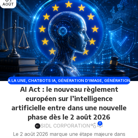
AOÛT
À LA UNE
,
CHATBOTS IA
,
GÉNÉRATION D’IMAGE
,
GÉNÉRATION
AI Act : le nouveau règlement
DE CODE
,
GÉNÉRATION VIDÉO
,
IA EN ENTREPRISE
,
IA
GÉNÉRATIVE
,
INTELLIGENCE ARTIFICIELLE
,
OPENAI
,
européen sur l’intelligence
RÉGULATION DE L’IA
artificielle entre dans une nouvelle
phase dès le 2 août 2026
0
SIDL CORPORATION
Le 2 août 2026 marque une étape majeure dans