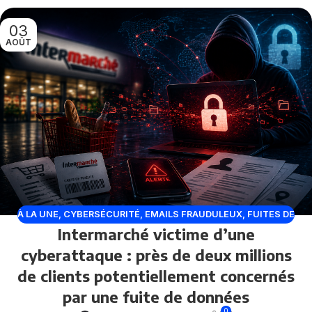
03
AOÛT
À LA UNE
,
CYBERSÉCURITÉ
,
EMAILS FRAUDULEUX
,
FUITES DE
Intermarché victime d’une
DONNÉES
,
PHISHING
cyberattaque : près de deux millions
de clients potentiellement concernés
par une fuite de données
0